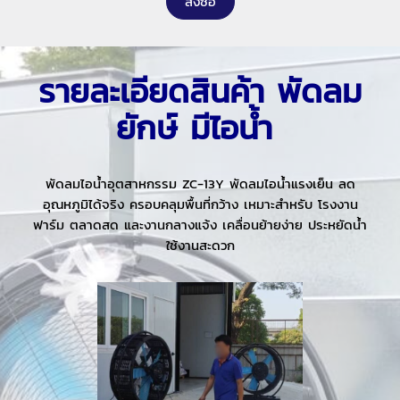
สั่งซื้อ
รายละเอียดสินค้า พัดลม
ยักษ์ มีไอน้ำ
พัดลมไอน้ำอุตสาหกรรม ZC-13Y พัดลมไอน้ำแรงเย็น ลด
อุณหภูมิได้จริง ครอบคลุมพื้นที่กว้าง เหมาะสำหรับ โรงงาน
ฟาร์ม ตลาดสด และงานกลางแจ้ง เคลื่อนย้ายง่าย ประหยัดน้ำ
ใช้งานสะดวก