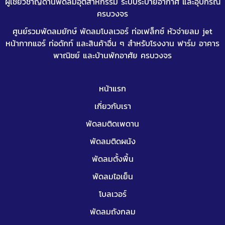
ผู้เชี่ยวชาญด้านพัดลมอุตสาหกรรม ระบบระบายอากาศ และอุปกรณ์
ครบวงจร
ศูนย์รวมพัดลมยักษ์ พัดลมโบลเวอร์ ท่อเฟล็กซ์
หัวจ่ายลม jet
หน้ากากแอร์
ท่อดักท์
และสินค้าอื่น ๆ สำหรับโรงงาน ฟาร์ม อาคาร
พาณิชย์ และบ้านพักอาศัย ครบวงจร
หน้าแรก
เกี่ยวกับเรา
พัดลมติดเพดาน
พัดลมติดผนัง
พัดลมตั้งพื้น
พัดลมไอเย็น
โบลเวอร์
พัดลมถังกลม