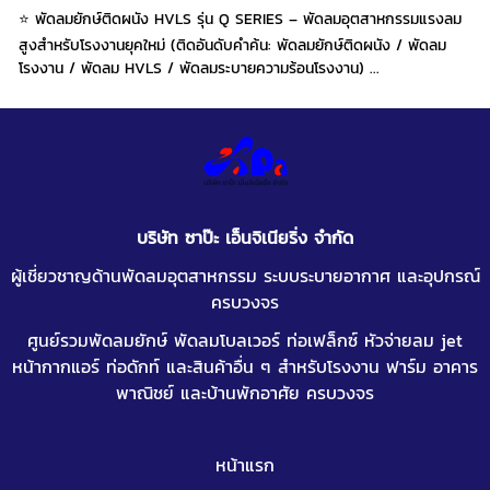
⭐ พัดลมยักษ์ติดผนัง HVLS รุ่น Q SERIES – พัดลมอุตสาหกรรมแรงลม
สูงสำหรับโรงงานยุคใหม่ (ติดอันดับคำค้น: พัดลมยักษ์ติดผนัง / พัดลม
โรงงาน / พัดลม HVLS / พัดลมระบายความร้อนโรงงาน) ...
บริษัท ซาป๊ะ เอ็นจิเนียริ่ง จำกัด
ผู้เชี่ยวชาญด้านพัดลมอุตสาหกรรม ระบบระบายอากาศ และอุปกรณ์
ครบวงจร
ศูนย์รวมพัดลมยักษ์ พัดลมโบลเวอร์ ท่อเฟล็กซ์
หัวจ่ายลม jet
หน้ากากแอร์
ท่อดักท์
และสินค้าอื่น ๆ สำหรับโรงงาน ฟาร์ม อาคาร
พาณิชย์ และบ้านพักอาศัย ครบวงจร
หน้าแรก